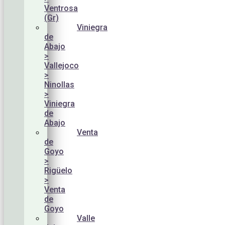
Ventrosa
(Gr)
Viniegra
de
Abajo
>
Vallejoco
>
Ninollas
>
Viniegra
de
Abajo
Venta
de
Goyo
>
Rigüelo
>
Venta
de
Goyo
Valle