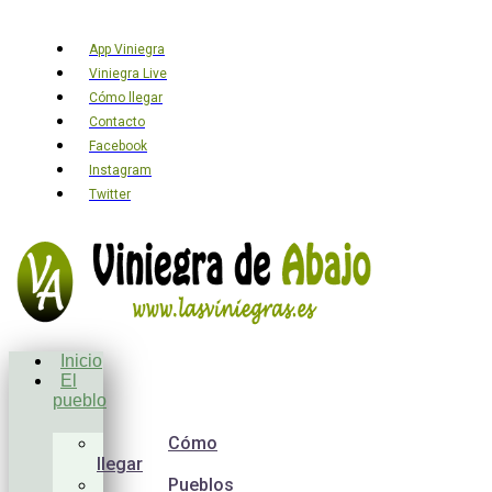
App Viniegra
Viniegra Live
Cómo llegar
Contacto
Facebook
Instagram
Twitter
Inicio
El
pueblo
Cómo
llegar
Pueblos