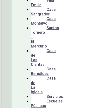
Villa
Emilia
Casa
Sangrador
Casa
Montalvo
Santos
Tornero
–
El
Mercurio
Casa
de
Las
Claritas
Casa
Bernáldez
Casa
de
La
Iglesia
Servicios
Escuelas
Públicas