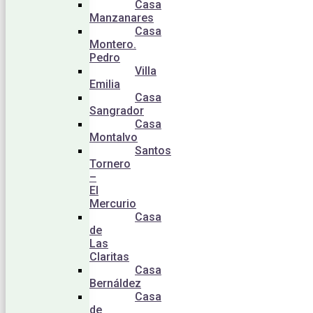
Casa
Manzanares
Casa
Montero.
Pedro
Villa
Emilia
Casa
Sangrador
Casa
Montalvo
Santos
Tornero
–
El
Mercurio
Casa
de
Las
Claritas
Casa
Bernáldez
Casa
de