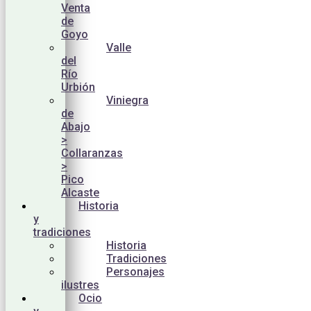
Venta
de
Goyo
Valle
del
Río
Urbión
Viniegra
de
Abajo
>
Collaranzas
>
Pico
Alcaste
Historia
y
tradiciones
Historia
Tradiciones
Personajes
ilustres
Ocio