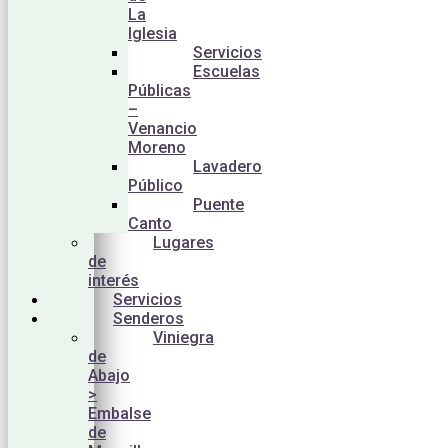
La
Iglesia
Servicios
Escuelas
Públicas
–
Venancio
Moreno
Lavadero
Público
Puente
Canto
Lugares
de
interés
Servicios
Senderos
Viniegra
de
Abajo
>
Embalse
de