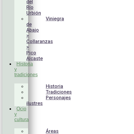
del
Río
Urbión
Viniegra
de
Abajo
>
Collaranzas
>
Pico
Alcaste
Historia
y
tradiciones
Historia
Tradiciones
Personajes
ilustres
Ocio
y
cultura
Áreas