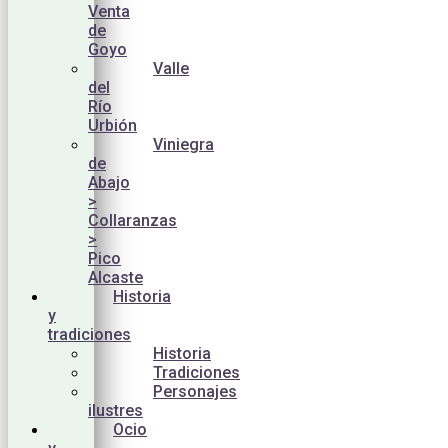
Venta
de
Goyo
Valle
del
Río
Urbión
Viniegra
de
Abajo
>
Collaranzas
>
Pico
Alcaste
Historia
y
tradiciones
Historia
Tradiciones
Personajes
ilustres
Ocio