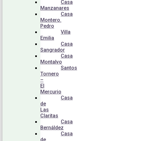
Casa
Manzanares
Casa
Montero.
Pedro
Villa
Emilia
Casa
Sangrador
Casa
Montalvo
Santos
Tornero
–
El
Mercurio
Casa
de
Las
Claritas
Casa
Bernáldez
Casa
de