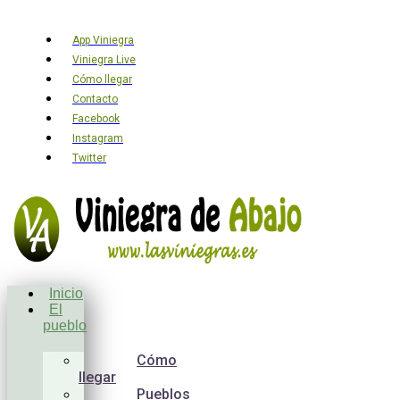
App Viniegra
Viniegra Live
Cómo llegar
Contacto
Facebook
Instagram
Twitter
Inicio
El
pueblo
Cómo
llegar
Pueblos