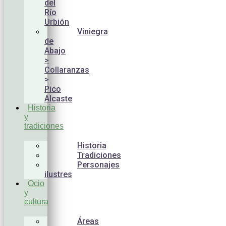
del
Río
Urbión
Viniegra
de
Abajo
>
Collaranzas
>
Pico
Alcaste
Historia
y
tradiciones
Historia
Tradiciones
Personajes
ilustres
Ocio
y
cultura
Áreas