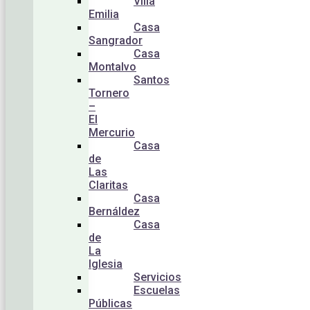
Villa
Emilia
Casa
Sangrador
Casa
Montalvo
Santos
Tornero
–
El
Mercurio
Casa
de
Las
Claritas
Casa
Bernáldez
Casa
de
La
Iglesia
Servicios
Escuelas
Públicas