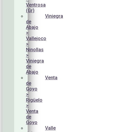
Ventrosa
(Gr)
Viniegra
de
Abajo
>
Vallejoco
>
Ninollas
>
Viniegra
de
Abajo
Venta
de
Goyo
>
Rigüelo
>
Venta
de
Goyo
Valle