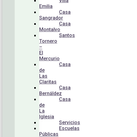
Villa
Emilia
Casa
Sangrador
Casa
Montalvo
Santos
Tornero
–
El
Mercurio
Casa
de
Las
Claritas
Casa
Bernáldez
Casa
de
La
Iglesia
Servicios
Escuelas
Públicas