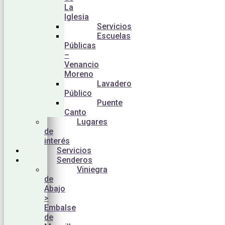
La
Iglesia
Servicios
Escuelas
Públicas
–
Venancio
Moreno
Lavadero
Público
Puente
Canto
Lugares
de
interés
Servicios
Senderos
Viniegra
de
Abajo
>
Embalse
de