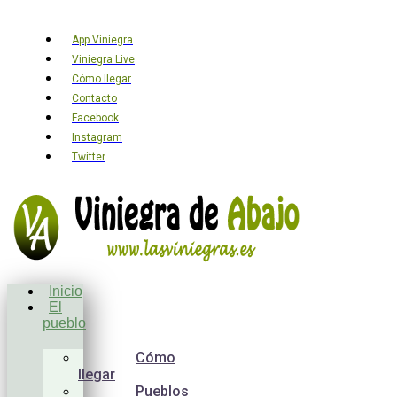
App Viniegra
Viniegra Live
Cómo llegar
Contacto
Facebook
Instagram
Twitter
Inicio
El
pueblo
Cómo
llegar
Pueblos