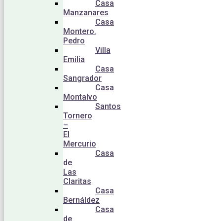
Casa
Manzanares
Casa
Montero.
Pedro
Villa
Emilia
Casa
Sangrador
Casa
Montalvo
Santos
Tornero
–
El
Mercurio
Casa
de
Las
Claritas
Casa
Bernáldez
Casa
de