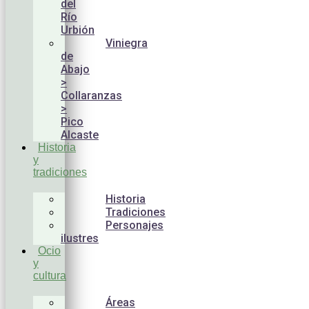
del
Río
Urbión
Viniegra
de
Abajo
>
Collaranzas
>
Pico
Alcaste
Historia
y
tradiciones
Historia
Tradiciones
Personajes
ilustres
Ocio
y
cultura
Áreas