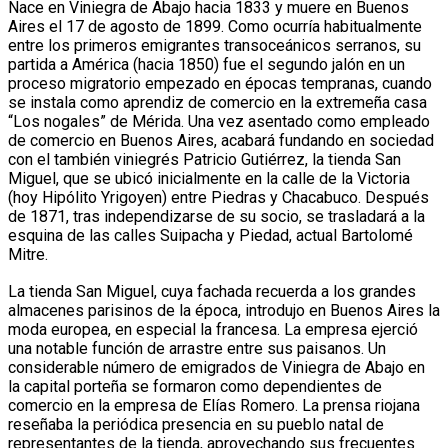
Nace en Viniegra de Abajo hacia 1833 y muere en Buenos
Aires el 17 de agosto de 1899. Como ocurría habitualmente
entre los primeros emigrantes transoceánicos serranos, su
partida a América (hacia 1850) fue el segundo jalón en un
proceso migratorio empezado en épocas tempranas, cuando
se instala como aprendiz de comercio en la extremeña casa
“Los nogales” de Mérida. Una vez asentado como empleado
de comercio en Buenos Aires, acabará fundando en sociedad
con el también viniegrés Patricio Gutiérrez, la tienda San
Miguel, que se ubicó inicialmente en la calle de la Victoria
(hoy Hipólito Yrigoyen) entre Piedras y Chacabuco. Después
de 1871, tras independizarse de su socio, se trasladará a la
esquina de las calles Suipacha y Piedad, actual Bartolomé
Mitre.
La tienda San Miguel, cuya fachada recuerda a los grandes
almacenes parisinos de la época, introdujo en Buenos Aires la
moda europea, en especial la francesa. La empresa ejerció
una notable función de arrastre entre sus paisanos. Un
considerable número de emigrados de Viniegra de Abajo en
la capital porteña se formaron como dependientes de
comercio en la empresa de Elías Romero. La prensa riojana
reseñaba la periódica presencia en su pueblo natal de
representantes de la tienda, aprovechando sus frecuentes