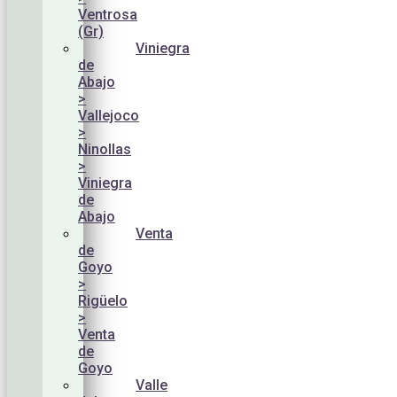
Ventrosa
(Gr)
Viniegra
de
Abajo
>
Vallejoco
>
Ninollas
>
Viniegra
de
Abajo
Venta
de
Goyo
>
Rigüelo
>
Venta
de
Goyo
Valle