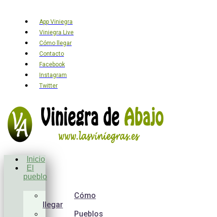
App Viniegra
Viniegra Live
Cómo llegar
Contacto
Facebook
Instagram
Twitter
Inicio
El
pueblo
Cómo
llegar
Pueblos