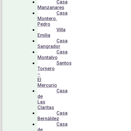
Casa
Manzanares
Casa
Montero.
Pedro
Villa
Emilia
Casa
Sangrador
Casa
Montalvo
Santos
Tornero
–
El
Mercurio
Casa
de
Las
Claritas
Casa
Bernáldez
Casa
de