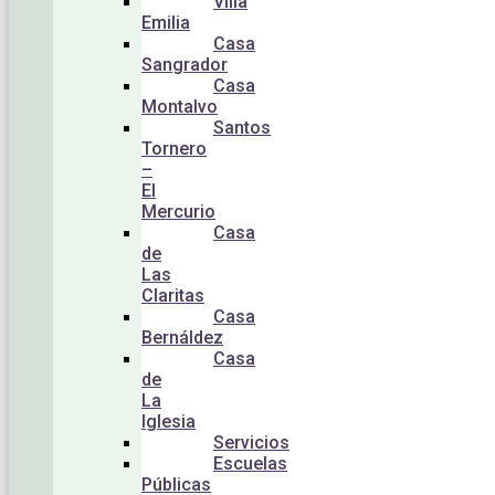
Villa
Emilia
Casa
Sangrador
Casa
Montalvo
Santos
Tornero
–
El
Mercurio
Casa
de
Las
Claritas
Casa
Bernáldez
Casa
de
La
Iglesia
Servicios
Escuelas
Públicas