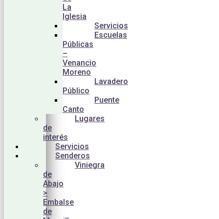
La
Iglesia
Servicios
Escuelas
Públicas
–
Venancio
Moreno
Lavadero
Público
Puente
Canto
Lugares
de
interés
Servicios
Senderos
Viniegra
de
Abajo
>
Embalse
de