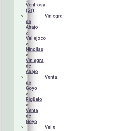
Ventrosa
(Gr)
Viniegra
de
Abajo
>
Vallejoco
>
Ninollas
>
Viniegra
de
Abajo
Venta
de
Goyo
>
Rigüelo
>
Venta
de
Goyo
Valle