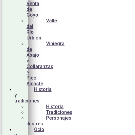
Venta
de
Goyo
Valle
del
Río
Urbión
Viniegra
de
Abajo
>
Collaranzas
>
Pico
Alcaste
Historia
y
tradiciones
Historia
Tradiciones
Personajes
ilustres
Ocio