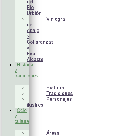
del
Río
Urbión
Viniegra
de
Abajo
>
Collaranzas
>
Pico
Alcaste
Historia
y
tradiciones
Historia
Tradiciones
Personajes
ilustres
Ocio
y
cultura
Áreas