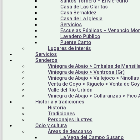
Santos Tornero – El Mercurio
Casa de Las Claritas
Casa Bernáldez
Casa de La Iglesia
Servicios
Escuelas Públicas – Venancio Mo
Lavadero Público
Puente Canto
Lugares de interés
Servicios
Senderos
Viniegra de Abajo > Embalse de Mansill
Viniegra de Abajo > Ventrosa (Gr)
Viniegra de Abajo > Vallejoco > Ninollas
Venta de Goyo > Rigüelo > Venta de Go
Valle del Río Urbión
Viniegra de Abajo > Collaranzas > Pico 
Historia y tradiciones
Historia
Tradiciones
Personajes ilustres
Ocio y cultura
Áreas de descanso
La Vega del Campo Susano