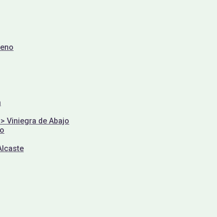
reno
a
 > Viniegra de Abajo
yo
Alcaste