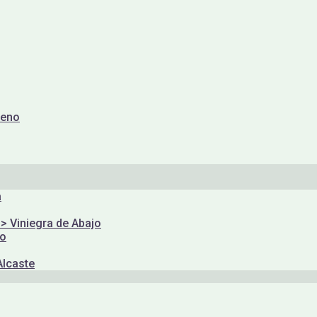
reno
a
 > Viniegra de Abajo
yo
Alcaste