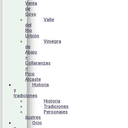
Venta
de
Goyo
Valle
del
Río
Urbión
Viniegra
de
Abajo
>
Collaranzas
>
Pico
Alcaste
Historia
y
tradiciones
Historia
Tradiciones
Personajes
ilustres
Ocio