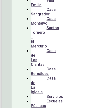
Villa
Emilia
Casa
Sangrador
Casa
Montalvo
Santos
Tornero
–
El
Mercurio
Casa
de
Las
Claritas
Casa
Bernáldez
Casa
de
La
Iglesia
Servicios
Escuelas
Públicas