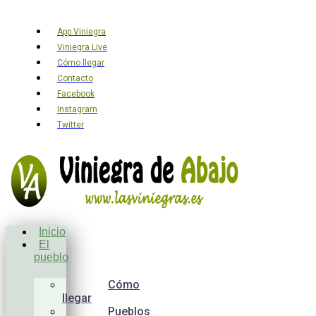
App Viniegra
Viniegra Live
Cómo llegar
Contacto
Facebook
Instagram
Twitter
Inicio
El
pueblo
Cómo
llegar
Pueblos