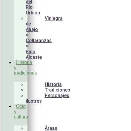
del
Río
Urbión
Viniegra
de
Abajo
>
Collaranzas
>
Pico
Alcaste
Historia
y
tradiciones
Historia
Tradiciones
Personajes
ilustres
Ocio
y
cultura
Áreas