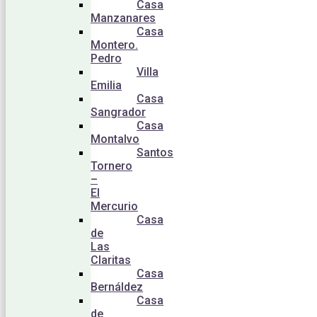
Casa
Manzanares
Casa
Montero.
Pedro
Villa
Emilia
Casa
Sangrador
Casa
Montalvo
Santos
Tornero
–
El
Mercurio
Casa
de
Las
Claritas
Casa
Bernáldez
Casa
de