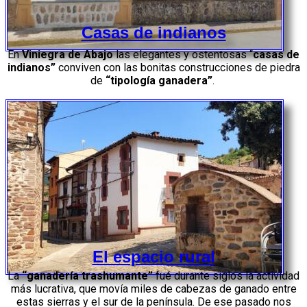
Casas de indianos
En
Viniegra de Abajo
las
elegantes y ostentosas “
casas de
indianos”
conviven con las bonita
s
construcciones
de piedra
de
“tipología ganadera”
.
El espacio rural
La
“ganadería trashumante”
fué durante siglos la actividad
más lucrativa, que movía miles de cabezas de ganado entre
estas sierras y el sur de la península. De ese pasado nos