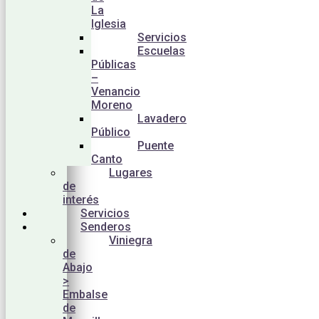
La
Iglesia
Servicios
Escuelas
Públicas
–
Venancio
Moreno
Lavadero
Público
Puente
Canto
Lugares
de
interés
Servicios
Senderos
Viniegra
de
Abajo
>
Embalse
de